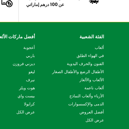
عن 100 درهم إماراتي
الفئة الشعبية
أفضل ماركات الألع
ألعاب
أعجوبة
في الهواء الطلق
باربي
الفنون والحرف اليدوية
ديزني فروزن
الأطفال الرضع والأطفال الصغار
ليغو
الألعاب والألغاز
نيرف
ألعاب ناعمة
هوت ويلز
الأزياء وألعاب النماذج
بيست واي
الدمى والإكسسوارات
كرايولا
أفضل العروض
عرض الكل
عرض الكل