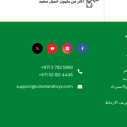
أكثر من مليون عميل سعيد
+971 3 782 5960
م
+971 50 150 4446
ية
الاسترداد
support@colorlandtoys.com
ريف الارتباط